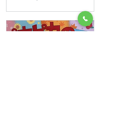
田 絢都 地賞 はみがき
で ぴかぴかえがお うれ
しいな 碓井義務教育学
校 二年 谷口 聡 歯ぶら
しは 小さなほうきの ヒ
ーローだ 立岩小学校
五年 吉岡 花菜 人賞 あ
なたには きっと似合う
よ キレイな歯 飯塚第
一中学校 一年 平田 唯
歯の未来 歯ブラシひとつ
で 守りぬく 飯塚第
一中学校 三年 須江 菜
愛
2026年6月16日
∙
1
分
2026年 図画コンクール
入賞作品 中学校 by飯
塚歯科医師会
#図画コンクール #中学校
会長