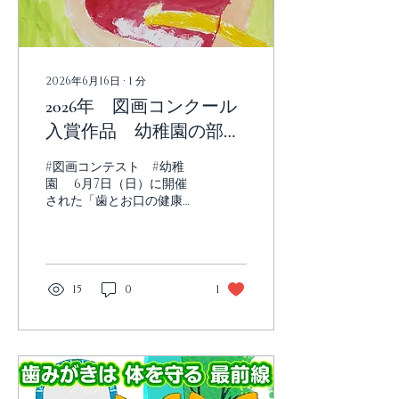
2026年6月16日
∙
1
分
2026年 図画コンクール
入賞作品 幼稚園の部
by学校歯科医会
#図画コンテスト #幼稚
園 6月7日（日）に開催
された「歯とお口の健康を
守るつどい」における学校
歯科医会主催の 図画コンク
ール 幼稚園の部です。
会長
賞 碓井ひかり幼稚園
15
0
1
しらつち ゆあ
天
賞 ひまわり幼稚園 す
みだ こう
地
賞 碓井ひかり幼稚園