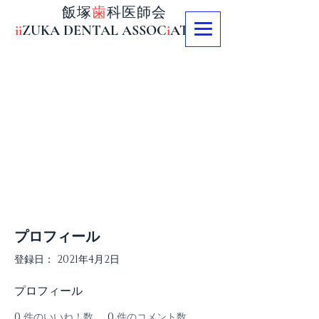
飯塚
歯
科医師会
ii
ZUKA DENTAL ASSOC
i
AT
i
ON
プロフィール
登録日： 2021年4月2日
プロフィール
0
件のいいね！数
0
件のコメント数