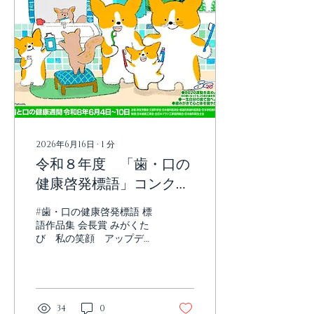
やまね ひこ
地
賞 ひまわり幼稚園
なかむら しま
人
賞 碓井ひかり幼稚園
にしやま かずき
人
賞 碓井ひかり幼稚園
かわの さくら
人
2026年6月16日
∙
1
分
賞 ひまわり幼稚園 お
令和８年度 「歯・口の
おいえ そうし
健康啓発標語」コンクー
ル
#歯・口の健康啓発標語 標
語作品集 会長賞 みがくた
び 私の笑顔 アップデー
ト 飯塚第一中学
校 三年 長谷川 志嬉 天
賞 だい事な歯 一しょうも
のの 大しんゆう 碓井
義務教育学校 三年 石
34
0