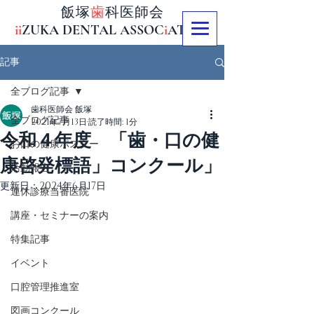
飯塚
歯
科医師会
ii
ZUKA DENTAL ASSOC
i
AT
i
ON
記事
全ブログ記事
歯科医師会 飯塚
全ブログ記事
2021年7月13日
読了時間: 1分
令和４年度 「歯・口の健
お口の健康ポスター
康啓発標語」コンクール」
活動報告
更新日：
2024年6月17日
連休診療当番医院
講座・セミナーの案内
特集記事
イベント
口腔管理推進室
図画コンクール