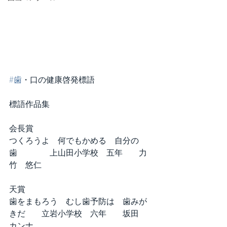
#歯
・口の健康啓発標語
標語作品集
会長賞
つくろうよ　何でもかめる　自分の
歯　　　　上山田小学校　五年　　力
竹　悠仁
天賞
歯をまもろう　むし歯予防は　歯みが
きだ　　立岩小学校　六年　　坂田　
カンナ