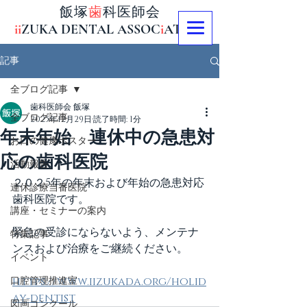
飯塚
歯
科医師会
ii
ZUKA DENTAL ASSOC
i
AT
i
ON
記事
全ブログ記事
歯科医師会 飯塚
全ブログ記事
2025年12月29日
読了時間: 1分
年末年始 連休中の急患対
お口の健康ポスター
応の歯科医院
活動報告
２０２5年の年末および年始の急患対応
連休診療当番医院
歯科医院です。
講座・セミナーの案内
緊急の受診にならないよう、メンテナ
特集記事
ンスおよび治療をご継続ください。
イベント
口腔管理推進室
https://www.iizukada.org/holid
ay-dentist
図画コンクール