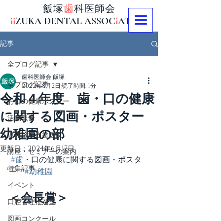
飯塚
歯
科医師会
ii
ZUKA DENTAL ASSOC
i
AT
i
ON
記事
全ブログ記事
歯科医師会 飯塚
全ブログ記事
2022年8月2日
読了時間: 1分
令和４年度 歯・口の健康
お口の健康ポスター
に関する図画・ポスター
活動報告
幼稚園の部
連休診療当番医院
更新日：
2024年6月17日
講座・セミナーの案内
#歯
・口の健康に関する図画・ポスタ
特集記事
ー　
#幼稚園
イベント
＜会長賞＞
口腔管理推進室
図画コンクール