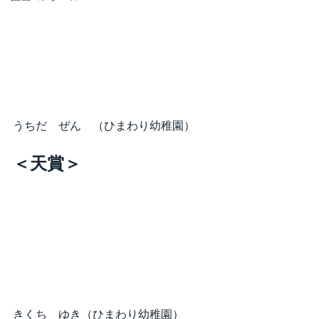
うちだ　ぜん　（ひまわり幼稚園）
＜天賞＞
きくち　ゆき（ひまわり幼稚園）